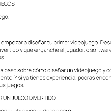
UEGOS
ego.
.
 empezar a diseñar tu primer videojuego. Desde
divertido y que enganche al jugador, o softwa
os.
 a paso sobre cómo diseñar un videojuego y c
ento. Y si ya tienes experiencia, podrás enco
tus juegos.
R UN JUEGO DIVERTIDO
señar Librojuegos desde cero.