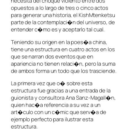
necesita del choque violento entre dos
opuestos a lo largo de tres o cinco actos
para generar una historia, el KishMtenketsu
parte de la contemplaci�n del universo, de
entender c�mo es y aceptarlo tal cual.
Teniendo su origen en la poes�a china,
tiene una estructura en cuatro actos en los
que se narran dos eventos que en
apariencia no tienen relaci�n, pero la suma
de ambos forma un todo que los trasciende.
La primera vez que o� sobre esta
estructura fue gracias a una entrada de la
guionista y consultora Ana Sanz-Magall�n,
quien hac�a referencia a su vez a un
art�culo con un c�mic que serv�a de
ejemplo perfecto para ilustrar esta
estructura.