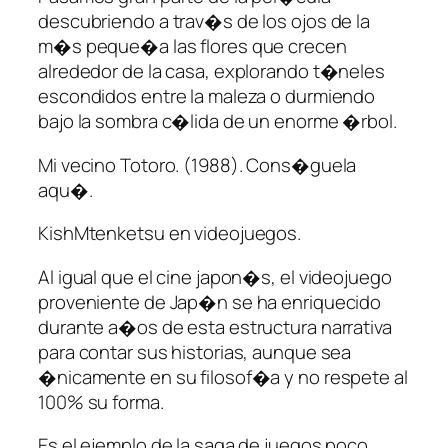
descubriendo a trav�s de los ojos de la
m�s peque�a las flores que crecen
alrededor de la casa, explorando t�neles
escondidos entre la maleza o durmiendo
bajo la sombra c�lida de un enorme �rbol.
Mi vecino Totoro. (1988). Cons�guela
aqu�.
KishMtenketsu en videojuegos.
Al igual que el cine japon�s, el videojuego
proveniente de Jap�n se ha enriquecido
durante a�os de esta estructura narrativa
para contar sus historias, aunque sea
�nicamente en su filosof�a y no respete al
100% su forma.
Es el ejemplo de la saga de juegos poco