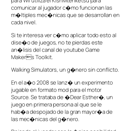
para Wii utiliza el KishMtenketsu para
comunicar al jugador c�mo funcionan las
m�ltiples mec�nicas que se desarrollan en
cada nivel.
Si te interesa ver c�mo aplicar todo esto al
dise�o de juegos, no te pierdas este
an�lisis del canal de youtube Game
Makers Toolkit.
Walking Simulators, un g�nero sin conflicto.
En el a�o 2008 se lanz� un experimento
jugable en formato mod para el motor
Source. Se trataba de �Dear Esther�, un
juego en primera persona al que se le
hab�a despojado de la gran mayor�a de
las mec�nicas del g�nero.