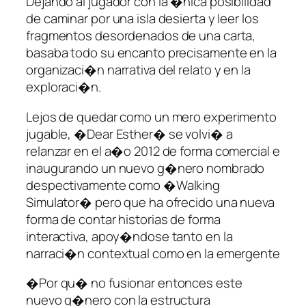
Dejando al jugador con la �nica posibilidad
de caminar por una isla desierta y leer los
fragmentos desordenados de una carta,
basaba todo su encanto precisamente en la
organizaci�n narrativa del relato y en la
exploraci�n.
Lejos de quedar como un mero experimento
jugable, �Dear Esther� se volvi� a
relanzar en el a�o 2012 de forma comercial e
inaugurando un nuevo g�nero nombrado
despectivamente como �Walking
Simulator� pero que ha ofrecido una nueva
forma de contar historias de forma
interactiva, apoy�ndose tanto en la
narraci�n contextual como en la emergente
�Por qu� no fusionar entonces este
nuevo g�nero con la estructura